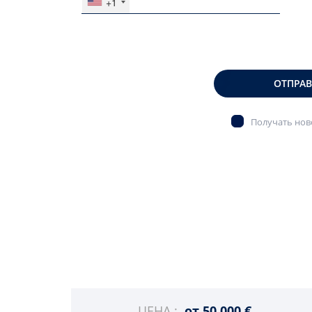
+1
ОТПРА
Получать ново
ЦЕНА :
от
50 000 €