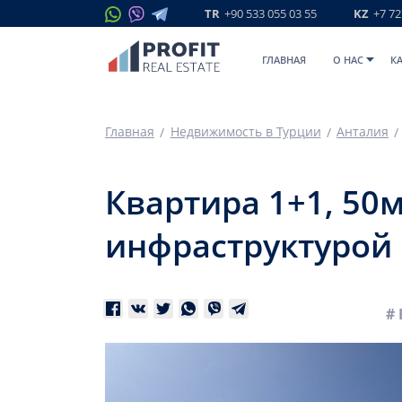
TR
+90 533 055 03 55
KZ
+7 72
ГЛАВНАЯ
O НАС
К
Главная
Недвижимость в Турции
Анталия
Квартира 1+1, 50м
инфраструктурой 
# 