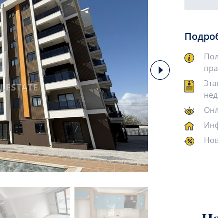
Подро
Пол
пра
Эта
нед
Онл
Инф
Нов