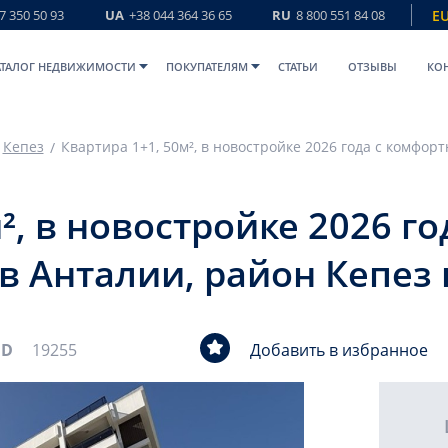
7 350 50 93
UA
+38 044 364 36 65
RU
8 800 551 84 08
E
АТАЛОГ НЕДВИЖИМОСТИ
ПОКУПАТЕЛЯМ
СТАТЬИ
ОТЗЫВЫ
КО
Кепез
², в новостройке 2026 г
в Анталии, район Кепез
ID
19255
Добавить в избранное