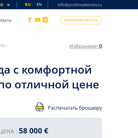
RU
EN
UR
info@profitrealestate.ru
ОБРАТНЫЙ ЗВОНОК
НТАКТЫ
Квартира 1+1, 50м², в новостройке 2026 года с комфортной инфраструктурой в Анталии, район Кепез по отличной цене
Избранное:
0
ода с комфортной
 по отличной цене
Распечатать брошюру
58 000 €
ЦЕНА :