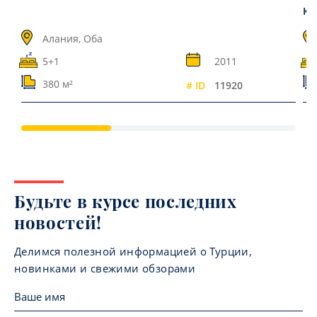
Ка
Алания, Оба
5+1
2011
380 м²
# ID
11920
Будьте в курсе последних
новостей!
Делимся полезной информацией о Турции,
новинками и свежими обзорами