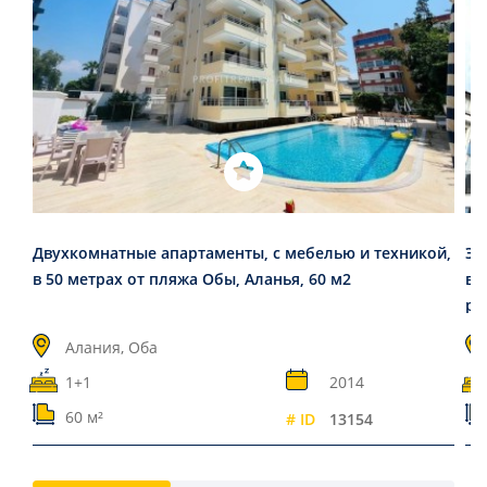
Двухкомнатные апартаменты, с мебелью и техникой,
Эл
в 50 метрах от пляжа Обы, Аланья, 60 м2
ви
ра
Алания, Оба
1+1
2014
60 м²
# ID
13154