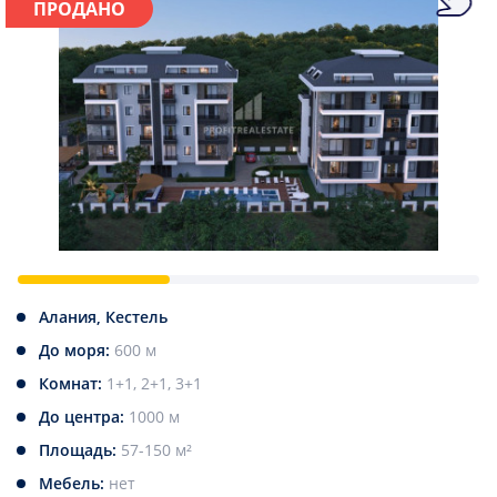
ПРОДАНО
Алания, Кестель
До моря:
600 м
Комнат:
1+1, 2+1, 3+1
До центра:
1000 м
Площадь:
57-150 м²
Мебель:
нет