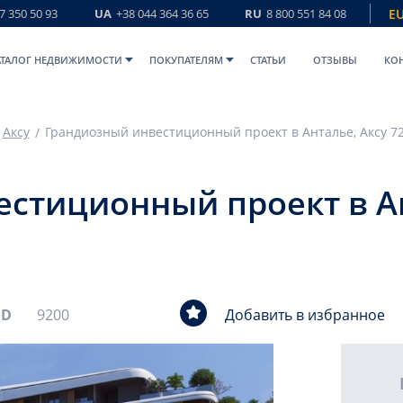
7 350 50 93
UA
+38 044 364 36 65
RU
8 800 551 84 08
E
АТАЛОГ НЕДВИЖИМОСТИ
ПОКУПАТЕЛЯМ
СТАТЬИ
ОТЗЫВЫ
КО
Аксу
стиционный проект в Ан
ID
9200
Добавить в избранное