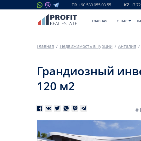
TR
+90 533 055 03 55
KZ
+7 72
ГЛАВНАЯ
O НАС
К
Главная
Недвижимость в Турции
Анталия
Грандиозный инве
120 м2
# 