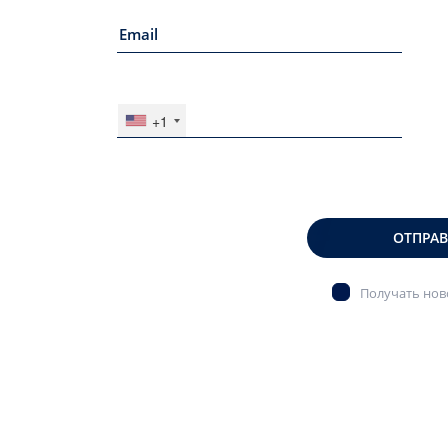
+1
ОТПРА
Получать ново