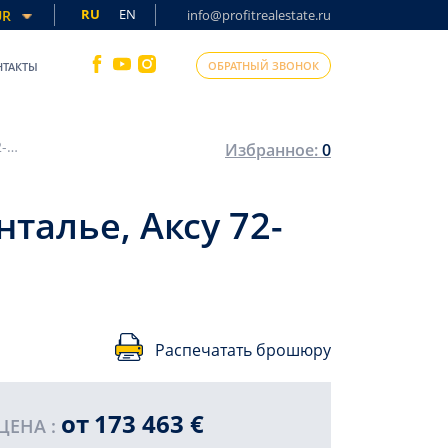
RU
EN
UR
info@profitrealestate.ru
ОБРАТНЫЙ ЗВОНОК
НТАКТЫ
Грандиозный инвестиционный проект в Анталье, Аксу 72-120 м2
Избранное:
0
талье, Аксу 72-
Распечатать брошюру
от
173 463 €
ЦЕНА :