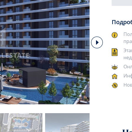
Подро
Пол
пра
Эта
нед
Онл
Инф
Нов