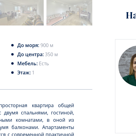
Н
До моря:
900 м
До центра:
350 м
Мебель:
Есть
Этаж:
1
просторная квартира общей
 двумя спальнями, гостиной,
нными комнатами, в оной из
вумя балконами. Апартаменты
тся с современной практичной