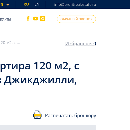
RU
EN
UR
info@profitrealestate.ru
ОБРАТНЫЙ ЗВОНОК
НТАКТЫ
Готовая к проживанию трехкомнатная квартира 120 м2, с джакузи, в комплексе с инфраструктурой в Джикджилли, Аланья
Избранное:
0
тира 120 м2, с
 в Джикджилли,
Распечатать брошюру