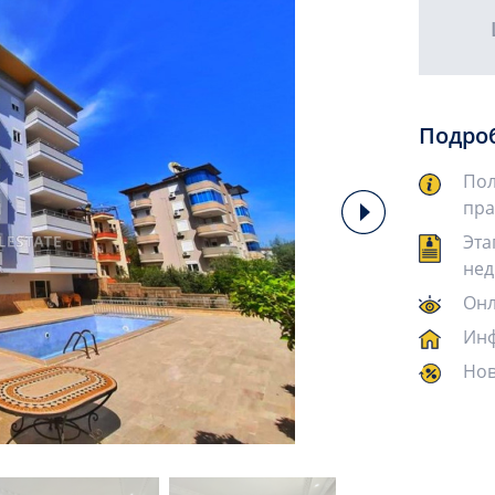
Подро
Пол
пра
Эта
нед
Онл
Инф
Нов