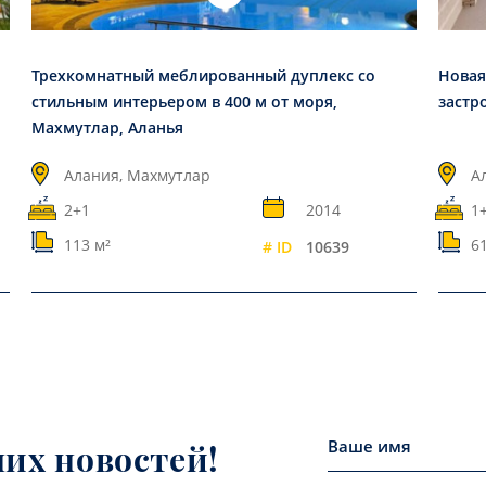
Трехкомнатный меблированный дуплекс со
Новая
стильным интерьером в 400 м от моря,
застр
Махмутлар, Аланья
Алания, Махмутлар
А
2+1
2014
1+
113 м²
61
# ID
10639
них новостей!