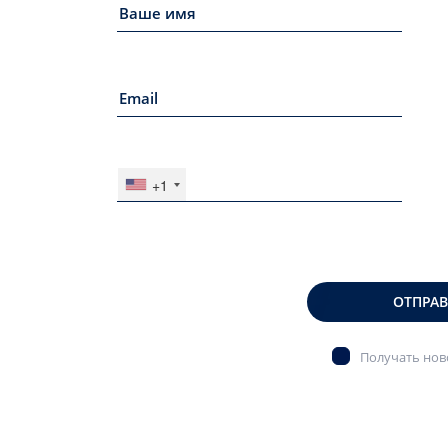
+1
ОТПРА
Получать ново