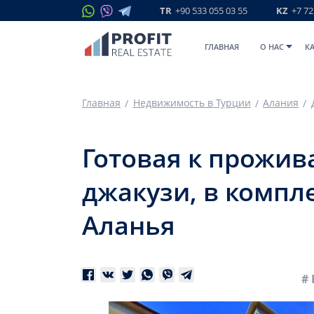
TR
+90 533 055 03 55
KZ
+7 72
ГЛАВНАЯ
O НАС
К
Главная
Недвижимость в Турции
Алания
Готовая к прожив
джакузи, в компл
Аланья
# 