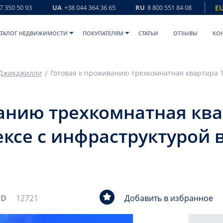
7 350 50 93
UA
+38 044 364 36 65
RU
8 800 551 84 08
E
АТАЛОГ НЕДВИЖИМОСТИ
ПОКУПАТЕЛЯМ
СТАТЬИ
ОТЗЫВЫ
КО
Джикджилли
анию трехкомнатная квар
ексе с инфраструктурой
ID
12721
Добавить в избранное