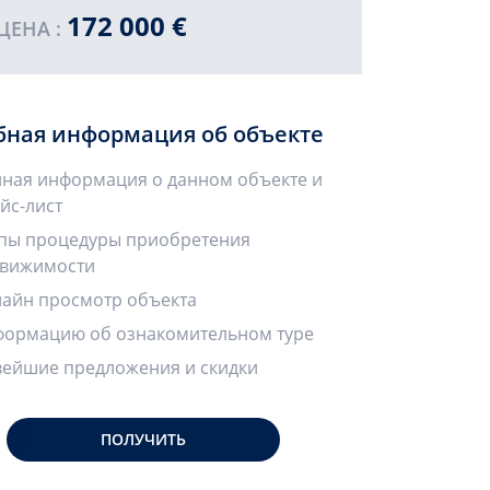
172 000 €
ЦЕНА :
бная информация об объекте
ная информация о данном объекте и
йс-лист
пы процедуры приобретения
вижимости
айн просмотр объекта
ормацию об ознакомительном туре
ейшие предложения и скидки
ПОЛУЧИТЬ