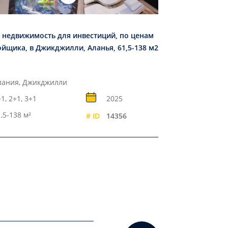
 недвижимость для инвестиций, по ценам
ойщика, в Джикджилли, Аланья, 61,5-138 м2
лания, Джикджилли
1, 2+1, 3+1
2025
,5-138 м²
# ID
14356