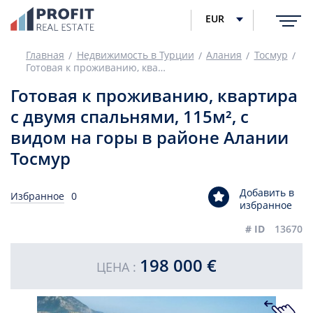
EUR
Главная
Недвижимость в Турции
Алания
Тосмур
Готовая к проживанию, квартира с двумя спальнями, 115м², с видом на горы в районе Алании Тосмур
Готовая к проживанию, квартира
с двумя спальнями, 115м², с
видом на горы в районе Алании
Тосмур
Добавить в
Избранное
0
избранное
# ID
13670
198 000 €
ЦЕНА :