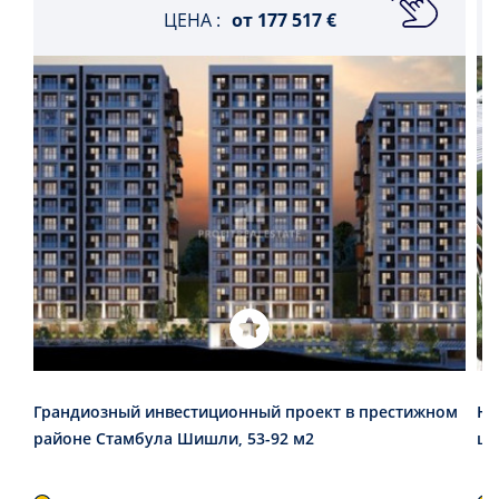
ЦЕНА :
от
177 517 €
Грандиозный инвестиционный проект в престижном
Но
районе Стамбула Шишли, 53-92 м2
це