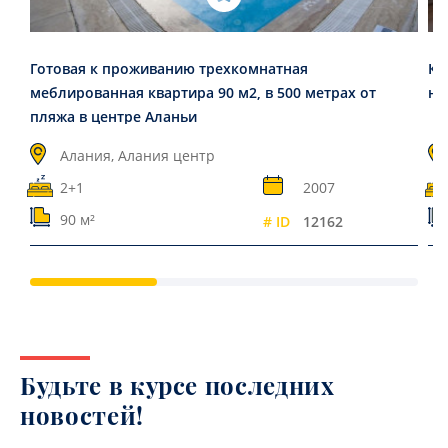
Готовая к проживанию трехкомнатная
Кв
меблированная квартира 90 м2, в 500 метрах от
на
пляжа в центре Аланьи
Алания, Алания центр
2+1
2007
90 м²
# ID
12162
Будьте в курсе последних
новостей!