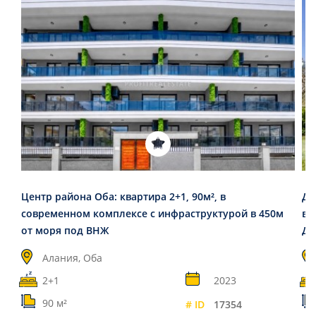
Центр района Оба: квартира 2+1, 90м², в
Дв
современном комплексе с инфраструктурой в 450м
в 
от моря под ВНЖ
Дж
Алания, Оба
2+1
2023
90 м²
# ID
17354