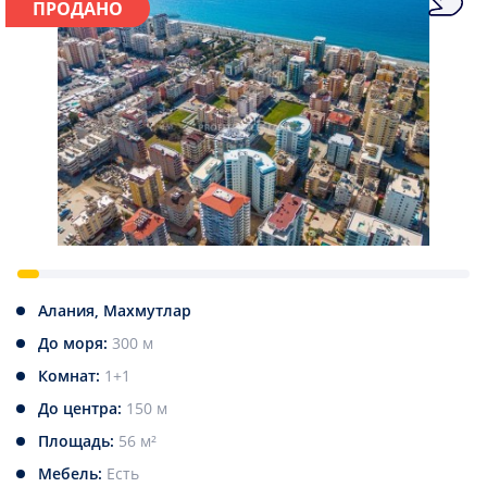
ПРОДАНО
Алания, Махмутлар
До моря:
300 м
Комнат:
1+1
До центра:
150 м
Площадь:
56 м²
Мебель:
Есть