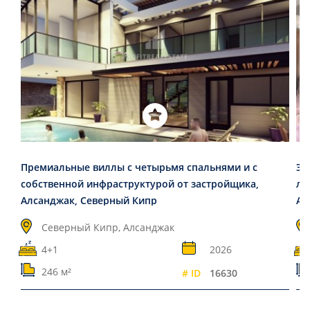
Премиальные виллы с четырьмя спальнями и с
Эл
собственной инфраструктурой от застройщика,
ли
Алсанджак, Северный Кипр
Ал
Северный Кипр, Алсанджак
4+1
2026
246 м²
# ID
16630