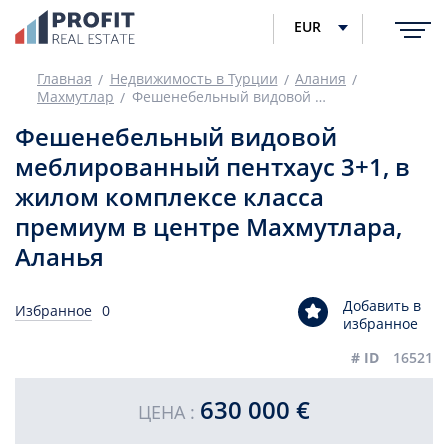
EUR
Главная
Недвижимость в Турции
Алания
Махмутлар
Фешенебельный видовой меблированный пентхаус 3+1, в жилом комплексе класса премиум в центре Махмутлара, Аланья
Фешенебельный видовой
меблированный пентхаус 3+1, в
жилом комплексе класса
премиум в центре Махмутлара,
Аланья
Добавить в
Избранное
0
избранное
# ID
16521
630 000 €
ЦЕНА :