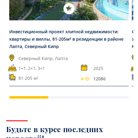
Инвестиционный проект элитной недвижимости:
Са
квартиры и виллы, 81-205м² в резиденции в районе
эл
Лапта, Северный Кипр
Ка
Северный Кипр, Лапта
1+1, 2+1, 3+1
2025
81-205 м²
# ID
12086
Будьте в курсе последних