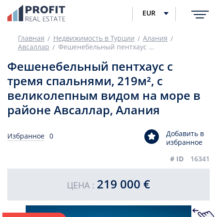
EUR
Главная
Недвижимость в Турции
Алания
Авсаллар
Фешенебельный пентхаус с тремя спальнями, 219м², с великолепным видом на море в районе Авсаллар, Алания
Фешенебельный пентхаус с
тремя спальнями, 219м², с
великолепным видом на море в
районе Авсаллар, Алания
Добавить в
Избранное
0
избранное
# ID
16341
219 000 €
ЦЕНА :