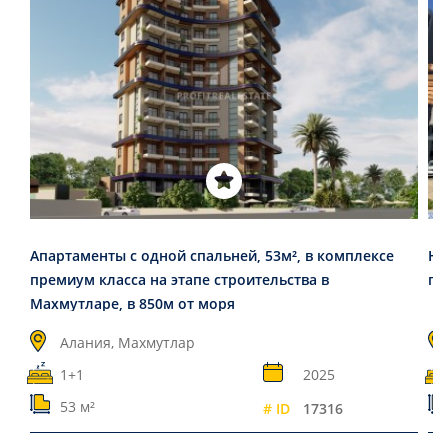
Апартаменты с одной спальней, 53м², в комплексе
Но
премиум класса на этапе строительства в
пр
Махмутларе, в 850м от моря
Алания, Махмутлар
1+1
2025
53 м²
# ID
17316