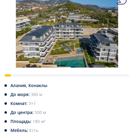
Алания, Конаклы
До моря:
300 м
Комнат:
3+1
До центра:
500 м
Площадь:
180 м²
Мебель:
Есть