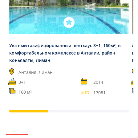
Уютный газифицированный пентхаус 3+1, 160м², в
Ли
комфортабельном комплексе в Анталии, район
во
Коньяалты, Лиман
Ма
Анталия, Лиман
3+1
2014
160 м²
# ID
17081