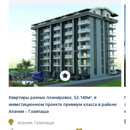
Квартиры разных планировок, 52-140м², в
Го
инвестиционном проекте премиум класса в районе
за
Алании – Газипаша
мо
Алания, Газипаша