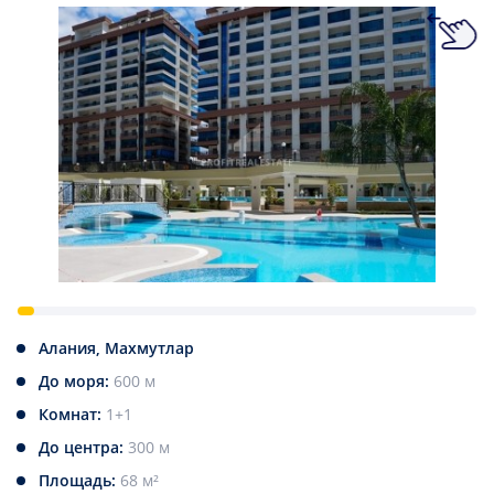
Алания, Махмутлар
До моря:
600 м
Комнат:
1+1
До центра:
300 м
Площадь:
68 м²