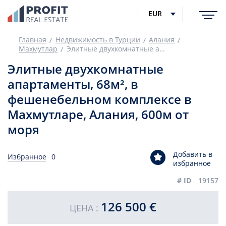
EUR
Главная
Недвижимость в Турции
Алания
Махмутлар
Элитные двухкомнатные апартаменты, 68м², в фешенебельном комплексе в Махмутларе, Алания, 600м от моря
Элитные двухкомнатные
апартаменты, 68м², в
фешенебельном комплексе в
Махмутларе, Алания, 600м от
моря
Добавить в
Избранное
0
избранное
# ID
19157
126 500 €
ЦЕНА :