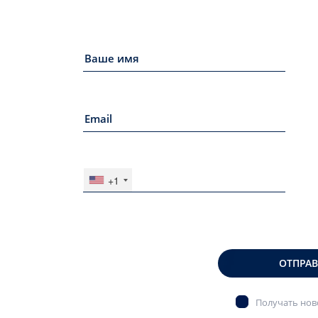
+1
ОТПРА
Получать ново