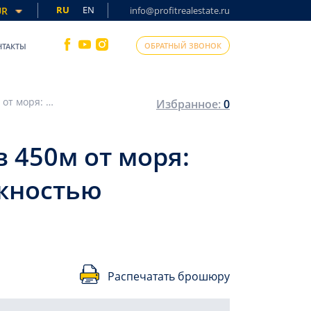
RU
EN
UR
info@profitrealestate.ru
ОБРАТНЫЙ ЗВОНОК
НТАКТЫ
Элитная недвижимость в центре Алании, в 450м от моря: стильные апартаменты 2+1, 90м², с возможностью краткосрочной аренды
Избранное:
0
 450м от моря:
ожностью
Распечатать брошюру