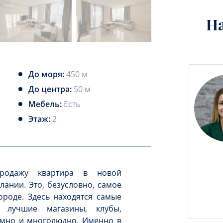
Н
До моря:
450 м
До центра:
50 м
Мебель:
Есть
Этаж:
2
продажу квартира в новой
ании. Это, безусловно, самое
ороде. Здесь находятся самые
и, лучшие магазины, клубы,
умно и многолюдно. Именно в