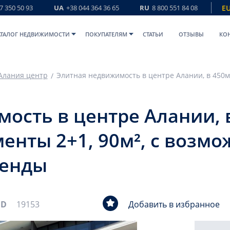
7 350 50 93
UA
+38 044 364 36 65
RU
8 800 551 84 08
E
АТАЛОГ НЕДВИЖИМОСТИ
ПОКУПАТЕЛЯМ
СТАТЬИ
ОТЗЫВЫ
КО
Алания центр
ость в центре Алании, в
енты 2+1, 90м², с возм
ренды
ID
19153
Добавить в избранное