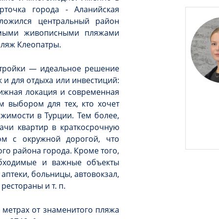
рточка города - Аланийская
оложился центральный район
амыми живописными пляжами
пляж Клеопатры.
стройки — идеальное решение
к и для отдыха или инвестиций:
ижная локация и современная
м выбором для тех, кто хочет
жимости в Турции. Тем более,
дачи квартир в краткосрочную
ом с окружной дорогой, что
го района города. Кроме того,
обходимые и важные объекты
аптеки, больницы, автовокзал,
рестораны и т. п.
 метрах от знаменитого пляжа