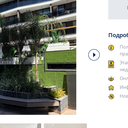
Подро
Пол
пра
Эта
нед
Онл
Инф
Нов