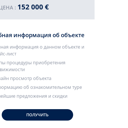
152 000 €
ЦЕНА :
бная информация об объекте
ная информация о данном объекте и
йс-лист
пы процедуры приобретения
вижимости
айн просмотр объекта
ормацию об ознакомительном туре
ейшие предложения и скидки
ПОЛУЧИТЬ