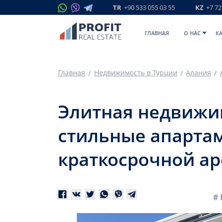
TR
+90 533 055 03 55
KZ
+7 72
ГЛАВНАЯ
O НАС
К
Главная
Недвижимость в Турции
Алания
Элитная недвижим
стильные апартам
краткосрочной а
# 