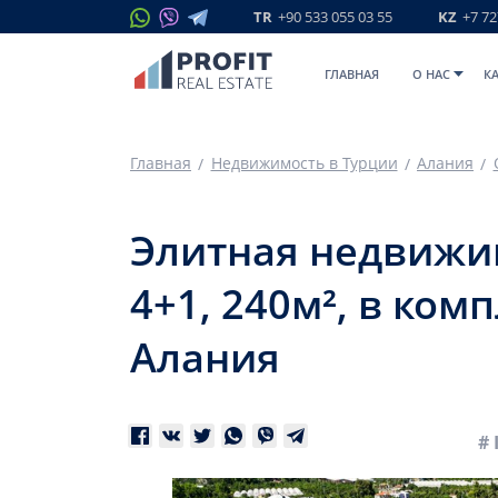
TR
+90 533 055 03 55
KZ
+7 72
ГЛАВНАЯ
O НАС
К
Главная
Недвижимость в Турции
Алания
Элитная недвижи
4+1, 240м², в ком
Алания
# 