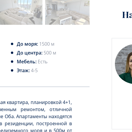
Н
До моря:
1500 м
До центра:
500 м
Мебель:
Есть
Этаж:
4-5
ая квартира, планировкой 4+1,
венным ремонтом, отличной
е Оба. Апартаменты находятся
ов резиденции, построенной в
редиземного моря и в 500м от