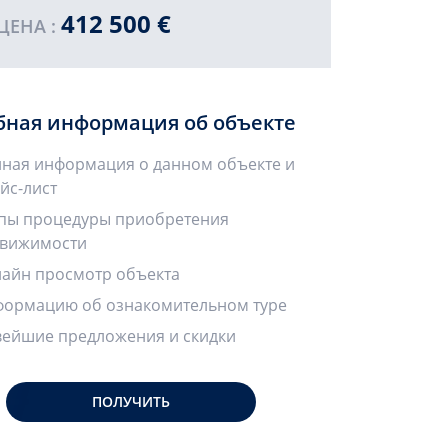
412 500 €
ЦЕНА :
бная информация об объекте
ная информация о данном объекте и
йс-лист
пы процедуры приобретения
вижимости
айн просмотр объекта
ормацию об ознакомительном туре
ейшие предложения и скидки
ПОЛУЧИТЬ