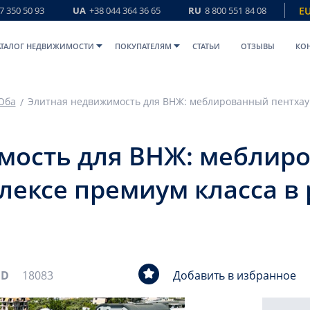
7 350 50 93
UA
+38 044 364 36 65
RU
8 800 551 84 08
E
АТАЛОГ НЕДВИЖИМОСТИ
ПОКУПАТЕЛЯМ
СТАТЬИ
ОТЗЫВЫ
КО
Оба
Элитная не
мость для ВНЖ: меблиро
плексе премиум класса в
ID
18083
Добавить в избранное