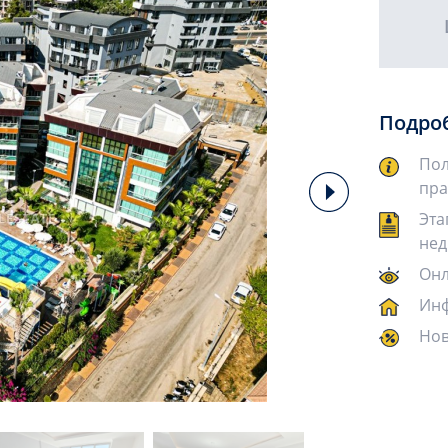
Подро
Пол
пра
Эта
нед
Онл
Инф
Нов