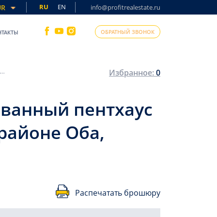
RU
EN
UR
info@profitrealestate.ru
ОБРАТНЫЙ ЗВОНОК
НТАКТЫ
движимость для ВНЖ: меблированный пентхаус 4+1, 240м², в комплексе премиум класса в районе Оба, Алания
Избранное:
0
ванный пентхаус
 районе Оба,
Распечатать брошюру