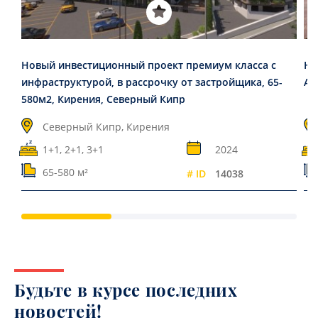
Новый инвестиционный проект премиум класса с
Не
инфраструктурой, в рассрочку от застройщика, 65-
Ал
580м2, Кирения, Северный Кипр
Северный Кипр, Кирения
1+1, 2+1, 3+1
2024
65-580 м²
# ID
14038
Будьте в курсе последних
новостей!