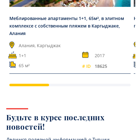
Меблированные апартаменты 1+1, 65м², в элитном
Но
комплексе с собственным пляжем в Каргыджаке,
го
Алания
Алания, Каргыджак
1+1
2017
65 м²
# ID
18625
Будьте в курсе последних
новостей!
Делимся полезной информацией о Турции,