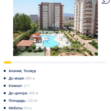
Алания, Тосмур
До моря:
800 м
Комнат:
2+1
До центра:
450 м
Площадь:
120 м²
Мебель:
Есть