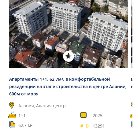
Апартаменты 1+1, 62,7м², в комфортабельной
Ве
резиденции на этапе строительства в центре Алании,
в 
600м от моря
Алания, Алания центр
1+1
2025
62,7 м²
# ID
13291