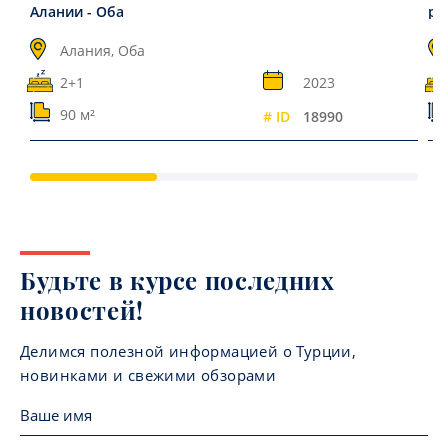
Алании - Оба
ра
Алания, Оба
2+1
2023
90 м²
# ID
18990
Будьте в курсе последних
новостей!
Делимся полезной информацией о Турции,
новинками и свежими обзорами