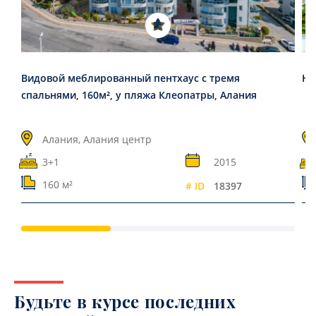
Видовой меблированный пентхаус с тремя
Но
спальнями, 160м², у пляжа Клеопатры, Алания
Алания, Алания центр
3+1
2015
160 м²
# ID
18397
Будьте в курсе последних