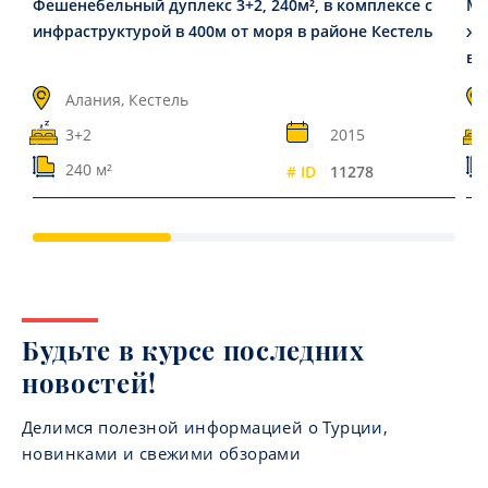
Фешенебельный дуплекс 3+2, 240м², в комплексе с
Ме
инфраструктурой в 400м от моря в районе Кестель
жи
ви
Алания, Кестель
3+2
2015
240 м²
# ID
11278
Будьте в курсе последних
новостей!
Делимся полезной информацией о Турции,
новинками и свежими обзорами