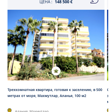
ЦЕНА :
148 500 €
Трехкомнатная квартира, готовая к заселению, в 500
Ст
метрах от моря, Махмутлар, Аланья, 100 м2
эл
мо
Алания, Махмутлар