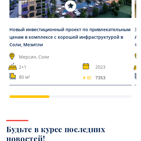
Новый инвестиционный проект по привлекательным
Эл
ценам в комплексе с хорошей инфраструктурой в
Ал
Соли, Мезитли
то
Мерсин, Соли
2+1
2023
80 м²
# ID
7353
Будьте в курсе последних
новостей!