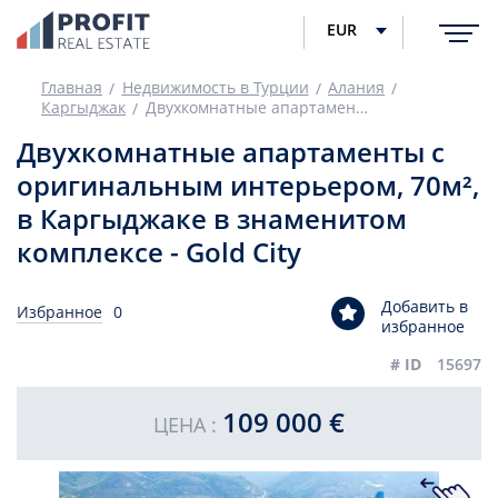
EUR
Главная
Недвижимость в Турции
Алания
Каргыджак
Двухкомнатные апартаменты с оригинальным интерьером, 70м², в Каргыджаке в знаменитом комплексе - Gold City
Двухкомнатные апартаменты с
оригинальным интерьером, 70м²,
в Каргыджаке в знаменитом
комплексе - Gold City
Добавить в
Избранное
0
избранное
# ID
15697
109 000 €
ЦЕНА :