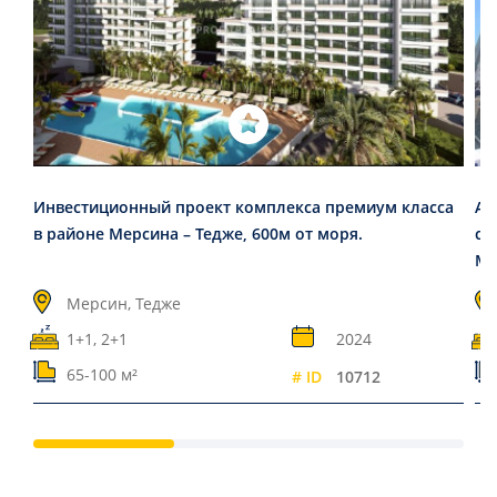
Инвестиционный проект комплекса премиум класса
Ап
в районе Мерсина – Тедже, 600м от моря.
с 
Ма
Мерсин, Тедже
1+1, 2+1
2024
65-100 м²
# ID
10712