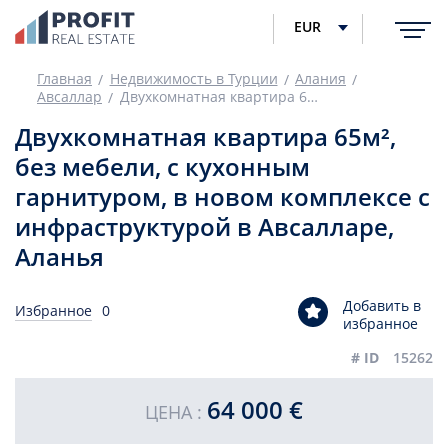
EUR
Главная
Недвижимость в Турции
Алания
Авсаллар
Двухкомнатная квартира 65м², без мебели, с кухонным гарнитуром, в новом комплексе с инфраструктурой в Авсалларе, Аланья
Двухкомнатная квартира 65м²,
без мебели, с кухонным
гарнитуром, в новом комплексе с
инфраструктурой в Авсалларе,
Аланья
Добавить в
Избранное
0
избранное
# ID
15262
64 000 €
ЦЕНА :