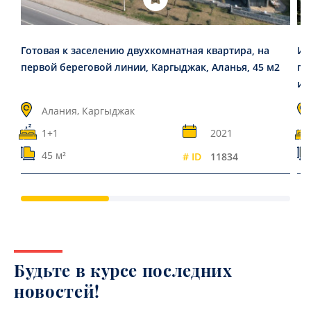
Готовая к заселению двухкомнатная квартира, на
Ин
первой береговой линии, Каргыджак, Аланья, 45 м2
пл
ин
Алания, Каргыджак
1+1
2021
45 м²
# ID
11834
Будьте в курсе последних
новостей!