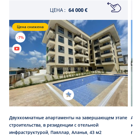
ЦЕНА :
64 000 €
Цена снижена
-7%
Двухкомнатные апартаменты на завершающем этапе
Ап
строительства, в резиденции с отельной
ко
инфраструктурой, Паяллар, Аланья, 43 м2
пр