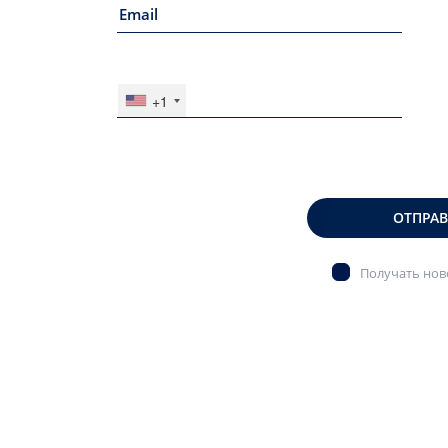
+1
ОТПРА
Получать ново