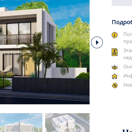
Подро
Пол
пра
Эта
нед
Онл
Инф
Нов