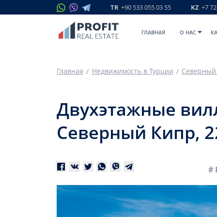
TR
+90 533 055 03 55
KZ
+7 72
ГЛАВНАЯ
O НАС
К
Главная
Недвижимость в Турции
Северный
Двухэтажные вилл
Северный Кипр, 2
# 