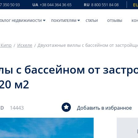
7 350 50 93
UA
+38 044 364 36 65
RU
8 800 551 84 08
E
АТАЛОГ НЕДВИЖИМОСТИ
ПОКУПАТЕЛЯМ
СТАТЬИ
ОТЗЫВЫ
КО
 Кипр
Искеле
ы с бассейном от застр
20 м2
ID
14443
Добавить в избранное