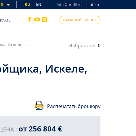
RU
EN
UR
info@profitrealestate.ru
ОБРАТНЫЙ ЗВОНОК
НТАКТЫ
Двухэтажные виллы с бассейном от застройщика, Искеле, Северный Кипр, 220 м2
Избранное:
0
ойщика, Искеле,
Распечатать брошюру
от
256 804 €
ЦЕНА :