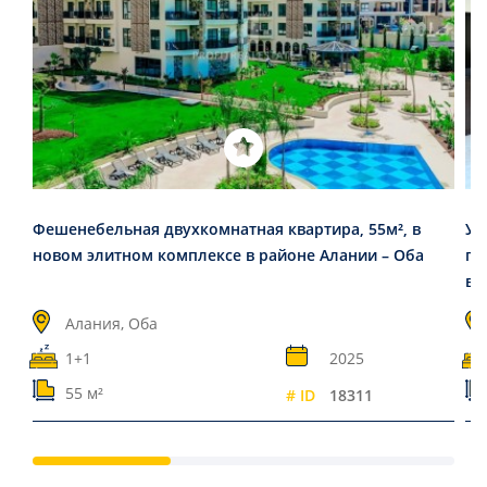
Фешенебельная двухкомнатная квартира, 55м², в
Ую
новом элитном комплексе в районе Алании – Оба
го
в 
Алания, Оба
1+1
2025
55 м²
# ID
18311