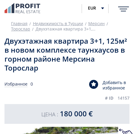
EUR
Главная
Недвижимость в Турции
Мерсин
Торослар
Двухэтажная квартира 3+1, 125м² в новом комплексе таунхаусов в горном районе Мерсина Торослар
Двухэтажная квартира 3+1, 125м²
в новом комплексе таунхаусов в
горном районе Мерсина
Торослар
Добавить в
Избранное
0
избранное
# ID
14157
180 000 €
ЦЕНА :