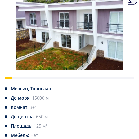
Мерсин, Торослар
До моря:
15000 м
Комнат:
3+1
До центра:
650 м
Площадь:
125 м²
Мебель:
Нет