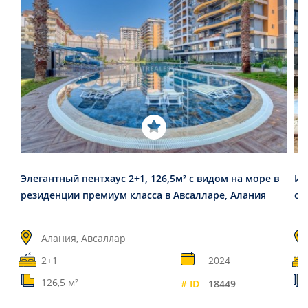
Элегантный пентхаус 2+1, 126,5м² с видом на море в
Ин
резиденции премиум класса в Авсалларе, Алания
от
Алания, Авсаллар
2+1
2024
126,5 м²
# ID
18449