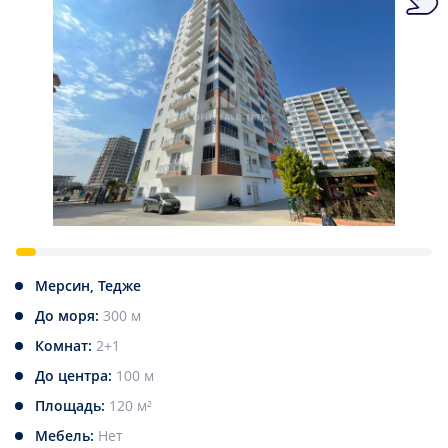
Мерсин, Тедже
До моря:
300 м
Комнат:
2+1
До центра:
100 м
Площадь:
120 м²
Мебель:
Нет