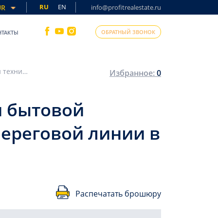
RU
EN
UR
info@profitrealestate.ru
ОБРАТНЫЙ ЗВОНОК
НТАКТЫ
Большая квартира 2+1, 120м², с мебелью и бытовой техникой в уютном комплексе на первой береговой линии в Махмутларе, Алания
Избранное:
0
и бытовой
береговой линии в
Распечатать брошюру