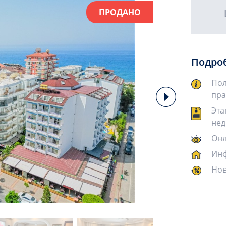
ПРОДАНО
Подро
Пол
пра
Эта
нед
Онл
Инф
Нов