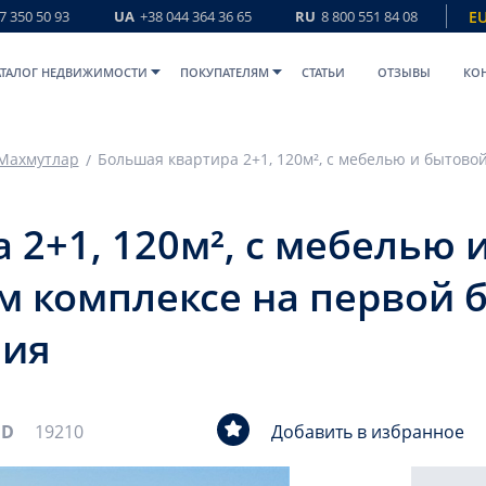
7 350 50 93
UA
+38 044 364 36 65
RU
8 800 551 84 08
E
АТАЛОГ НЕДВИЖИМОСТИ
ПОКУПАТЕЛЯМ
СТАТЬИ
ОТЗЫВЫ
КО
Махмутлар
 2+1, 120м², с мебелью 
м комплексе на первой 
ния
ID
19210
Добавить в избранное