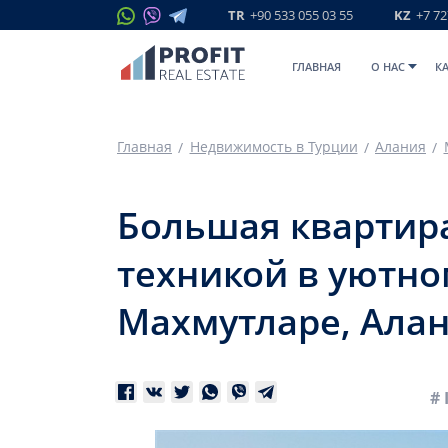
TR
+90 533 055 03 55
KZ
+7 72
ГЛАВНАЯ
O НАС
К
Главная
Недвижимость в Турции
Алания
Большая квартира
техникой в уютно
Махмутларе, Ала
# 