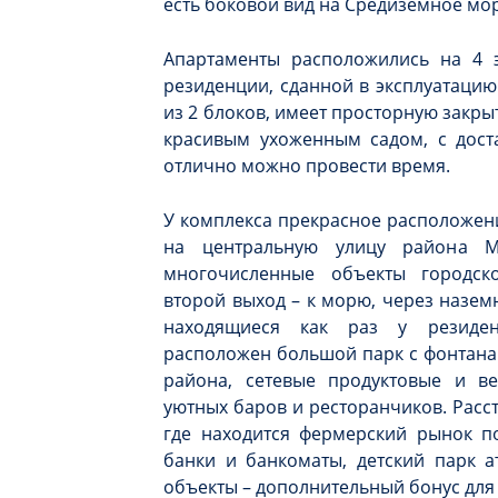
есть боковой вид на Средиземное мор
Апартаменты расположились на 4 э
резиденции, сданной в эксплуатацию 
из 2 блоков, имеет просторную закр
красивым ухоженным садом, с доста
отлично можно провести время.
У комплекса прекрасное расположен
на центральную улицу района М
многочисленные объекты городск
второй выход – к морю, через назе
находящиеся как раз у резиде
расположен большой парк с фонтана
района, сетевые продуктовые и в
уютных баров и ресторанчиков. Расс
где находится фермерский рынок по
банки и банкоматы, детский парк а
объекты – дополнительный бонус для