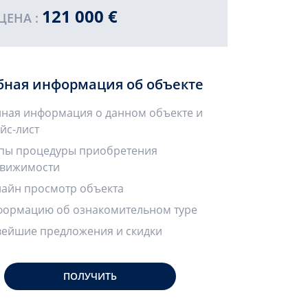
121 000 €
ПРОДА
ЦЕНА :
бная информация об объекте
ная информация о данном объекте и
йс-лист
пы процедуры приобретения
вижимости
айн просмотр объекта
ормацию об ознакомительном туре
ейшие предложения и скидки
ПОЛУЧИТЬ