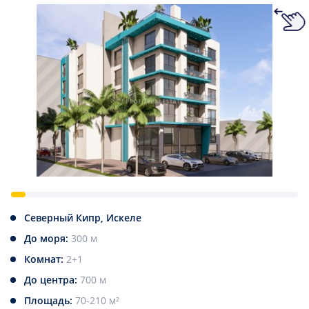
Северный Кипр, Искеле
До моря:
300 м
Комнат:
2+1
До центра:
700 м
Площадь:
70-210 м²