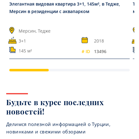
Элегантная видовая квартира 3+1, 145м², в Тедже,
Тр
Мерсин в резиденции с аквапарком
мо
Мерсин, Тедже
3+1
2018
145 м²
# ID
13496
Будьте в курсе последних
новостей!
Делимся полезной информацией о Турции,
новинками и свежими обзорами