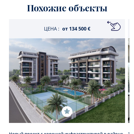
Похожие объекты
ЦЕНА :
от
134 500 €
Новый проект с хорошей инфраструктурой в районе
Эл