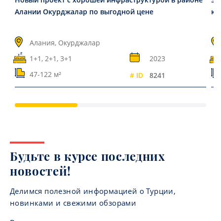
Алании Окурджалар по выгодной цене
ко
Алания, Окурджалар
1+1, 2+1, 3+1
2023
47-122 м²
# ID
8241
Будьте в курсе последних
новостей!
Делимся полезной информацией о Турции,
новинками и свежими обзорами