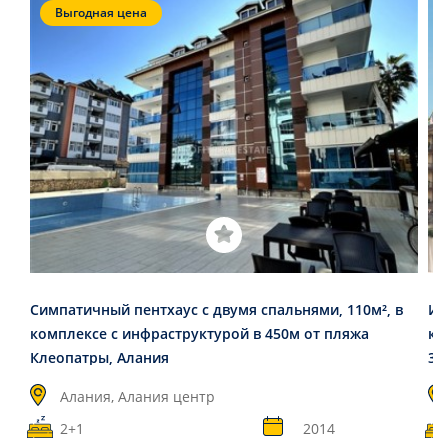
Выгодная цена
Симпатичный пентхаус с двумя спальнями, 110м², в
Ин
комплексе с инфраструктурой в 450м от пляжа
кв
Клеопатры, Алания
30
Алания, Алания центр
2+1
2014