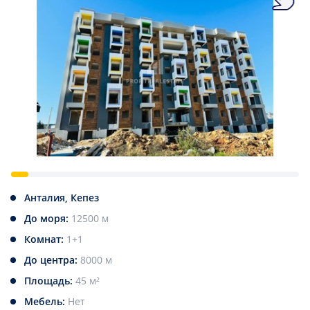
Анталия, Кепез
До моря:
12500 м
Комнат:
1+1
До центра:
8000 м
Площадь:
45 м²
Мебель:
Нет