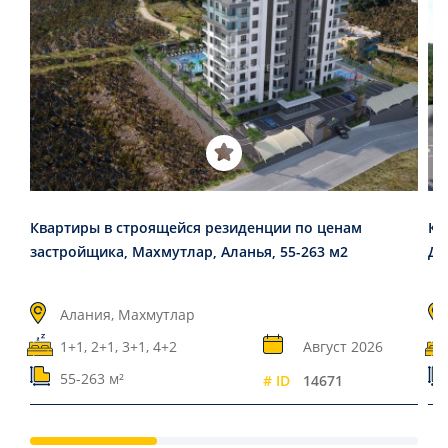
Квартиры в строящейся резиденции по ценам
Кв
застройщика, Махмутлар, Аланья, 55-263 м2
Де
Алания, Махмутлар
1+1, 2+1, 3+1, 4+2
Август 2026
55-263 м²
# ID
14671