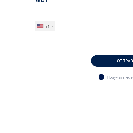
+1
ОТПРА
Получать ново