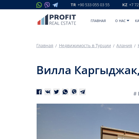
TR
+90 533 055 03 55
KZ
+7 72
ГЛАВНАЯ
O НАС
К
Главная
Недвижимость в Турции
Алания
Вилла Каргыджак, 
# 