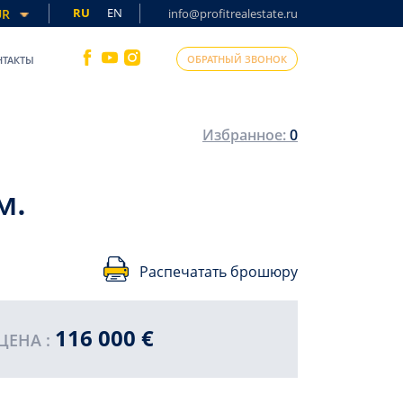
RU
EN
UR
info@profitrealestate.ru
ОБРАТНЫЙ ЗВОНОК
НТАКТЫ
Избранное:
0
м.
Распечатать брошюру
116 000 €
ПРОДА
ЦЕНА :