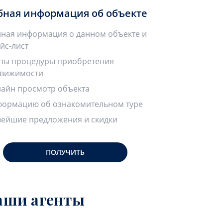
бная информация об объекте
ная информация о данном объекте и
йс-лист
пы процедуры приобретения
вижимости
айн просмотр объекта
ормацию об ознакомительном туре
ейшие предложения и скидки
ПОЛУЧИТЬ
аши агенты