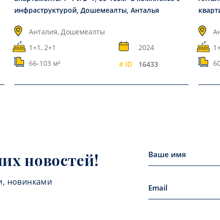
инфраструктурой, Дошемеалты, Анталья
кварт
Анталия, Дошемеалты
А
1+1, 2+1
2024
1+
66-103 м²
60
# ID
16433
них новостей!
и, новинками