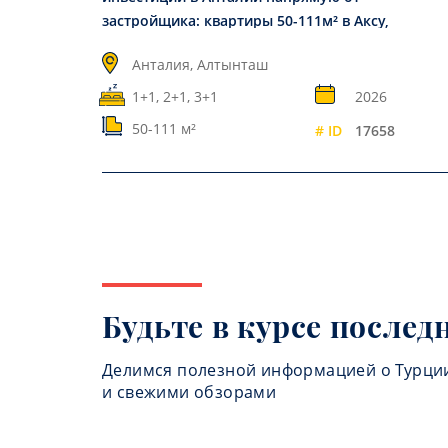
застройщика: квартиры 50-111м² в Аксу,
Алтынташ
Анталия, Алтынташ
1+1, 2+1, 3+1
2026
50-111 м²
# ID
17658
Будьте в курсе послед
Делимся полезной информацией о Турци
и свежими обзорами