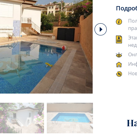
Подро
Пол
пра
Эта
нед
Онл
Инф
Нов
Н