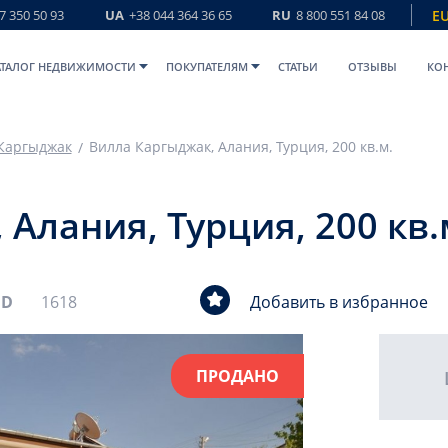
7 350 50 93
UA
+38 044 364 36 65
RU
8 800 551 84 08
E
АТАЛОГ НЕДВИЖИМОСТИ
ПОКУПАТЕЛЯМ
СТАТЬИ
ОТЗЫВЫ
КО
Каргыджак
Вилла Каргыджак, Алания, Турция, 200 кв.м.
Алания, Турция, 200 кв.
ID
1618
Добавить в избранное
ПРОДАНО