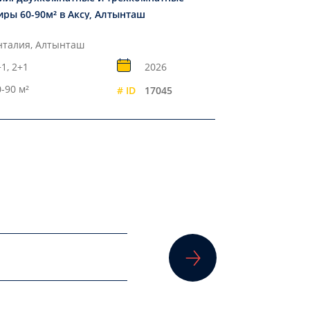
иры 60-90м² в Аксу, Алтынташ
нталия, Алтынташ
1, 2+1
2026
-90 м²
# ID
17045