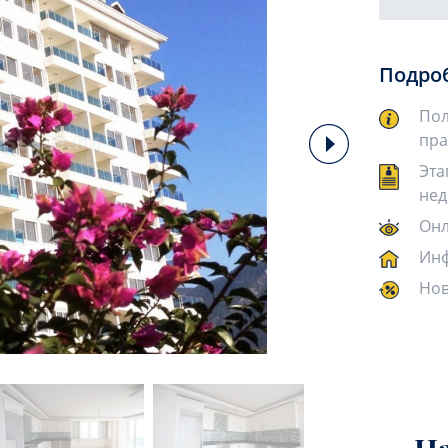
Подро
Пол
пра
Эта
нед
Онл
Инф
Нов