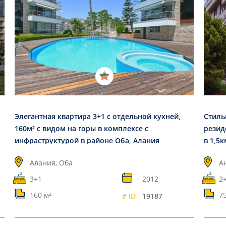
Элегантная квартира 3+1 с отдельной кухней,
Стиль
160м² с видом на горы в комплексе с
резид
инфраструктурой в районе Оба, Алания
в 1,5
Алания, Оба
А
3+1
2012
2
160 м²
75
# ID
19187