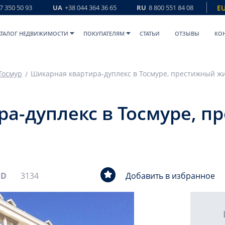
7 350 50 93
UA
+38 044 364 36 65
RU
8 800 551 84 08
E
АТАЛОГ НЕДВИЖИМОСТИ
ПОКУПАТЕЛЯМ
СТАТЬИ
ОТЗЫВЫ
КО
Тосмур
а-дуплекс в Тосмуре, 
ID
3134
Добавить в избранное