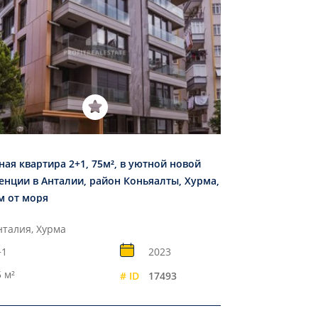
ная квартира 2+1, 75м², в уютной новой
енции в Анталии, район Коньяалты, Хурма,
км от моря
нталия, Хурма
+1
2023
 м²
# ID
17493