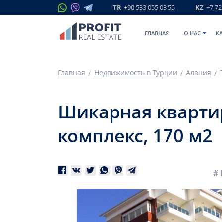
TR
+90 533 055 03 55
KZ
+7 72
ГЛАВНАЯ
O НАС
К
Главная
Недвижимость в Турции
Алания
Шикарная квартир
комплекс, 170 м2
# 