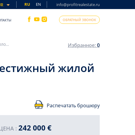
RU
EN
UR
info@profitrealestate.ru
ОБРАТНЫЙ ЗВОНОК
НТАКТЫ
Шикарная квартира-дуплекс в Тосмуре, престижный жилой комплекс, 170 м2
Избранное:
0
престижный жилой
Распечатать брошюру
242 000 €
ЦЕНА :