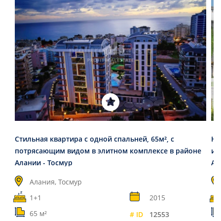
Стильная квартира с одной спальней, 65м², с
Не
потрясающим видом в элитном комплексе в районе
ин
Алании - Тосмур
Ал
Алания, Тосмур
1+1
2015
65 м²
# ID
12553