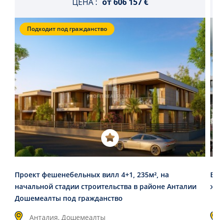
ЦЕНА :
от
606 157 €
Подходит под гражданство
Проект фешенебельных вилл 4+1, 235м², на
Ви
начальной стадии строительства в районе Анталии
жи
Дошемеалты под гражданство
Анталия, Дошемеалты