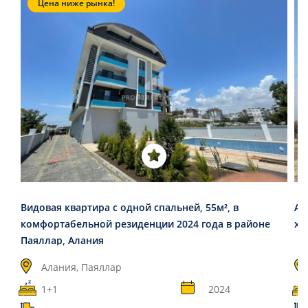
Цена ниже рынка!
Видовая квартира с одной спальней, 55м², в
Ап
комфортабельной резиденции 2024 года в районе
хо
Паяллар, Алания
Алания, Паяллар
1+1
2024