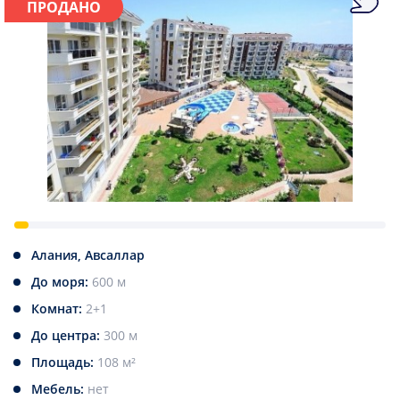
ПРОДАНО
Алания, Авсаллар
До моря:
600 м
Комнат:
2+1
До центра:
300 м
Площадь:
108 м²
Мебель:
нет