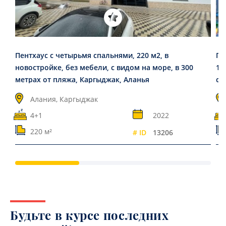
Пентхаус с четырьмя спальнями, 220 м2, в
По
новостройке, без мебели, с видом на море, в 300
18
метрах от пляжа, Каргыджак, Аланья
ст
Алания, Каргыджак
4+1
2022
220 м²
# ID
13206
Будьте в курсе последних