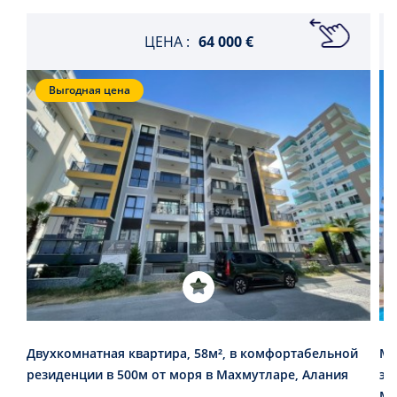
ЦЕНА :
64 000 €
Выгодная цена
Двухкомнатная квартира, 58м², в комфортабельной
Ме
резиденции в 500м от моря в Махмутларе, Алания
эл
Ма