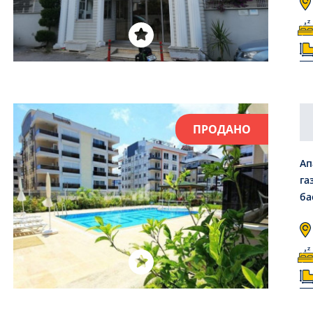
ПРОДАНО
Ап
га
ба