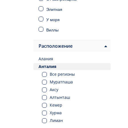
Элитная
У моря
Виллы
Дома
Расположение
Инвестиционная
Алания
Под ВНЖ
Анталия
Под гражданство
Все регионы
Муратпаша
Аксу
Алтынташ
Кемер
Хурма
Лиман