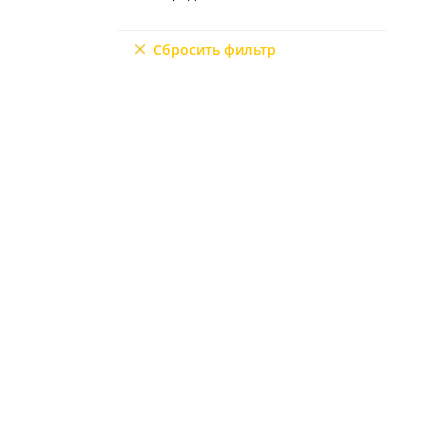
9+2
Сбросить фильтр
6+3
7+1
10+1
6+2
4+3
5+3
7+2