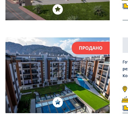
ПРОДАНО
Го
ре
Ко