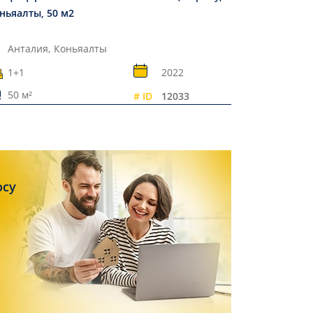
ньяалты, 50 м2
Анталия,
Коньяалты
1+1
2022
50 м²
# ID
12033
осу