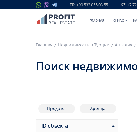
TR
+90 533 055 03 55
KZ
+7 72
ГЛАВНАЯ
O НАС
К
Главная
Недвижимость в Турции
Анталия
Поиск недвижимо
Продажа
Аренда
ID объекта