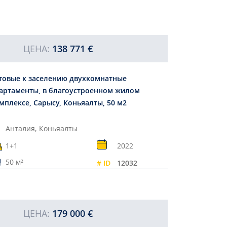
ЦЕНА:
138 771 €
товые к заселению двухкомнатные
артаменты, в благоустроенном жилом
мплексе, Сарысу, Коньяалты, 50 м2
Анталия,
Коньяалты
1+1
2022
50 м²
# ID
12032
ЦЕНА:
179 000 €