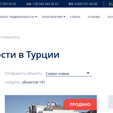
7 350 50 93
UA
+38 044 364 36 65
RU
8 800 551 84 08
E
АТАЛОГ НЕДВИЖИМОСТИ
ПОКУПАТЕЛЯМ
СТАТЬИ
ОТЗЫВЫ
КО
Коньяалты
сти в Турции
Отображать объекты
Самые новые
Найдено:
объектов
191
ПРОДАНО