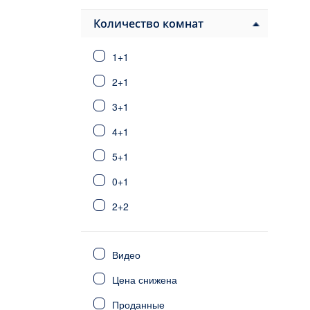
Белек
Финике
Количество комнат
Каш / Калкан
1+1
Сарысу
Дошемеалты
2+1
Коньяалты
3+1
Кепез
4+1
Лара
Гюзельоба
5+1
Кунду
0+1
Стамбул
Фетхие
2+2
Сиде
3+2
Калкан/Каш
Видео
6+1
Северный Кипр
Цена снижена
Мерсин
4+2
Мугла
Проданные
5+2