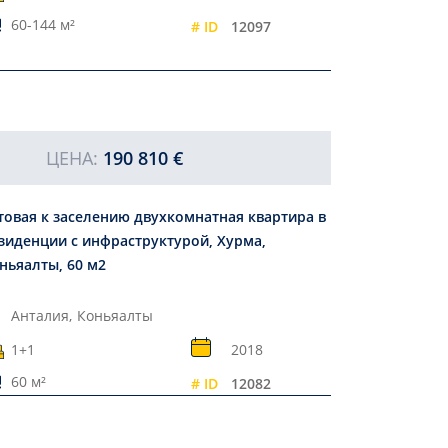
60-144 м²
# ID
12097
ЦЕНА:
190 810 €
товая к заселению двухкомнатная квартира в
зиденции с инфраструктурой, Хурма,
ньяалты, 60 м2
Анталия,
Коньяалты
1+1
2018
60 м²
# ID
12082