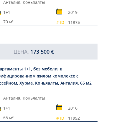
Анталия,
Коньяалты
1+1
2019
70 м²
# ID
11975
ЦЕНА:
173 500 €
артаменты 1+1, без мебели, в
зифицированном жилом комплексе с
ссейном, Хурма, Коньяалты, Анталия, 65 м2
Анталия,
Коньяалты
1+1
2016
65 м²
# ID
11952