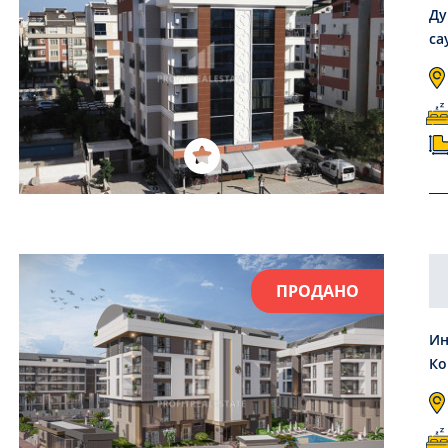
Ду
са
ПРОДАНО
Ин
Ко