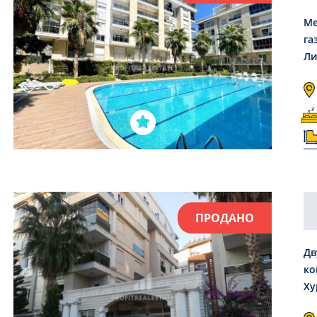
Ме
га
Ли
ПРОДАНО
Дв
ко
Ху