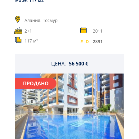
море, 117 м2
Алания,
Тосмур
2+1
2011
117 м²
# ID
2891
ЦЕНА:
56 500 €
ПРОДАНО