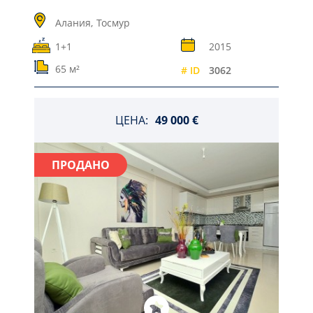
Алания,
Тосмур
1+1
2015
65 м²
# ID
3062
ЦЕНА:
49 000 €
ПРОДАНО