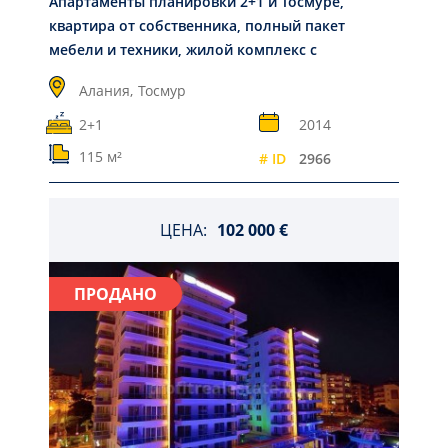
Апартаменты планировки 2+1 и Тосмуре,
квартира от собственника, полный пакет
мебели и техники, жилой комплекс с
инфраструктурой, 115 м2
Алания,
Тосмур
2+1
2014
115 м²
# ID
2966
ЦЕНА:
102 000 €
ПРОДАНО