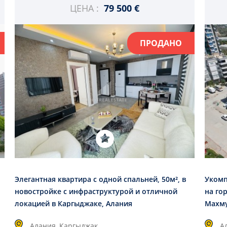
ЦЕНА :
79 500 €
ПРОДАНО
Элегантная квартира с одной спальней, 50м², в
Укомп
новостройке с инфраструктурой и отличной
на го
локацией в Каргыджаке, Алания
Махму
Алания, Каргыджак
А