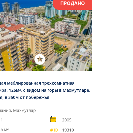
ПРОДАНО
ая меблированная трехкомнатная
ира, 125м², с видом на горы в Махмутларе,
я, в 350м от побережья
лания, Махмутлар
+1
2005
25 м²
# ID
19310