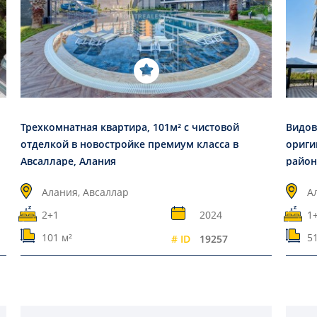
Трехкомнатная квартира, 101м² с чистовой
Видов
отделкой в новостройке премиум класса в
ориги
Авсалларе, Алания
район
Алания, Авсаллар
А
2+1
2024
1
101 м²
51
# ID
19257