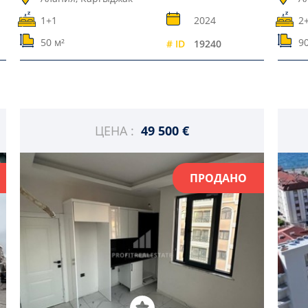
1+1
2024
2
50 м²
90
# ID
19240
ЦЕНА :
49 500 €
ПРОДАНО