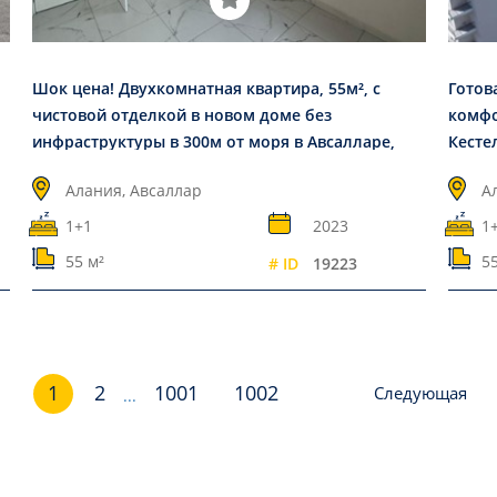
Шок цена! Двухкомнатная квартира, 55м², с
Готов
чистовой отделкой в новом доме без
комфо
инфраструктуры в 300м от моря в Авсалларе,
Кесте
Алания
Алания, Авсаллар
А
1+1
2023
1
55 м²
55
# ID
19223
1
2
1001
1002
Следующая
...