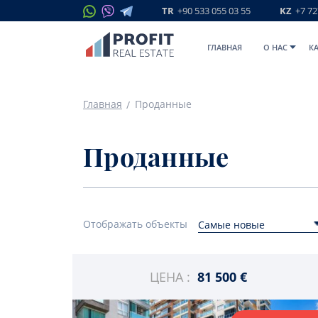
TR
+90 533 055 03 55
KZ
+7 72
ГЛАВНАЯ
O НАС
К
Главная
Проданные
Проданные
Отображать объекты
Самые новые
ЦЕНА :
81 500 €