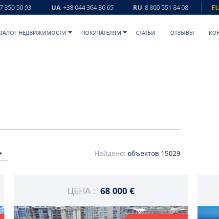
7 350 50 93
UA
+38 044 364 36 65
RU
8 800 551 84 08
E
АТАЛОГ НЕДВИЖИМОСТИ
ПОКУПАТЕЛЯМ
СТАТЬИ
ОТЗЫВЫ
КО
Найдено:
объектов
15029
ЦЕНА :
68 000 €