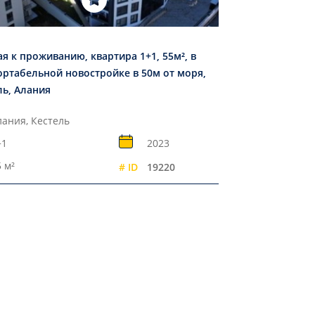
ая к проживанию, квартира 1+1, 55м², в
ртабельной новостройке в 50м от моря,
ль, Алания
лания, Кестель
+1
2023
 м²
# ID
19220