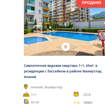
ПРОДАНО
Симпатичная видовая квартира 1+1, 65м², в
резиденции с бассейном в районе Махмутлар,
Алания
Алания, Махмутлар
1+1
2018
65 м²
# ID
19331