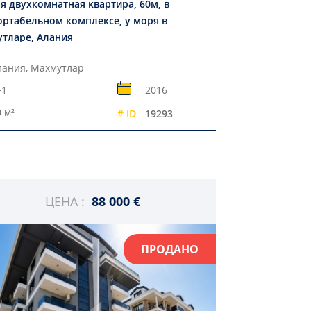
я двухкомнатная квартира, 60м, в
ртабельном комплексе, у моря в
тларе, Алания
лания, Махмутлар
+1
2016
 м²
# ID
19293
ЦЕНА :
88 000 €
ПРОДАНО