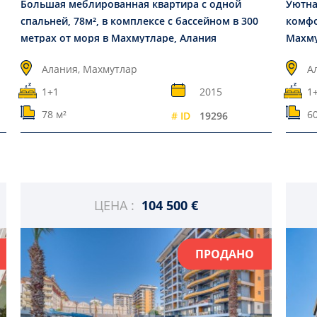
Большая меблированная квартира с одной
Уютна
спальней, 78м², в комплексе с бассейном в 300
комфо
метрах от моря в Махмутларе, Алания
Махму
Алания, Махмутлар
А
1+1
2015
1
78 м²
60
# ID
19296
ЦЕНА :
104 500 €
ПРОДАНО