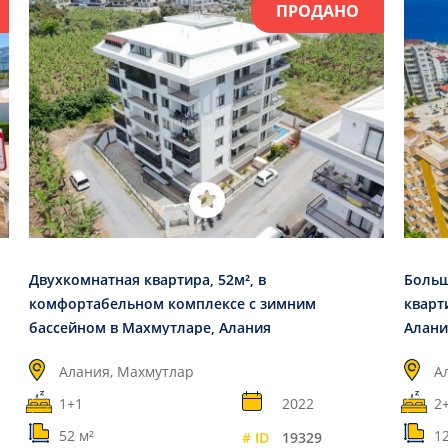
ПРОДАНО
Двухкомнатная квартира, 52м², в
Больш
комфортабельном комплексе с зимним
кварт
бассейном в Махмутларе, Алания
Алани
Алания, Махмутлар
А
1+1
2022
2
52 м²
1
# ID
19329