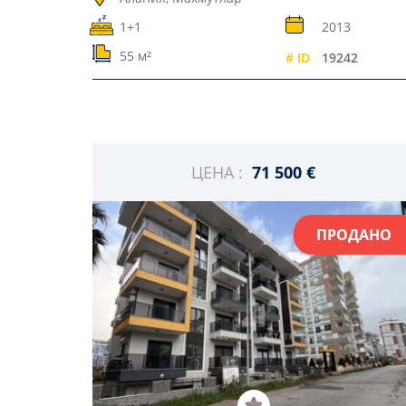
1+1
2013
55 м²
# ID
19242
ЦЕНА :
71 500 €
ПРОДАНО