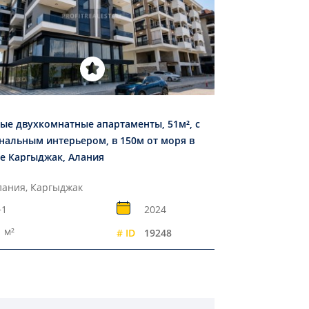
ые двухкомнатные апартаменты, 51м², с
нальным интерьером, в 150м от моря в
е Каргыджак, Алания
лания, Каргыджак
+1
2024
 м²
# ID
19248