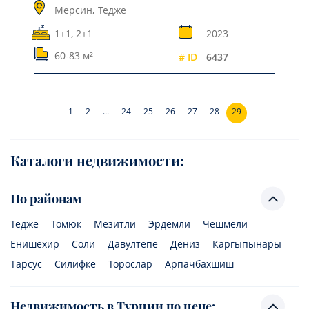
Мерсин,
Тедже
1+1, 2+1
2023
60-83 м²
# ID
6437
1
2
...
24
25
26
27
28
29
Каталоги недвижимости:
По районам
Тедже
Томюк
Мезитли
Эрдемли
Чешмели
Енишехир
Соли
Давултепе
Дениз
Каргыпынары
Тарсус
Силифке
Торослар
Арпачбахшиш
Недвижимость в Турции по цене: