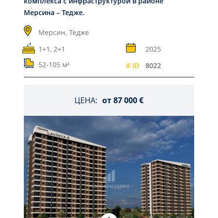
комплекса с инфраструктурой в районе
Мерсина – Тедже.
Мерсин,
Тедже
1+1, 2+1
2025
52-105 м²
# ID
8022
ЦЕНА:
от
87 000 €