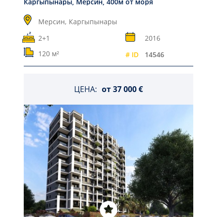
Каргыпынары, Мерсин, 400м от моря
Мерсин,
Каргыпынары
2+1
2016
120 м²
# ID
14546
ЦЕНА:
от
37 000 €