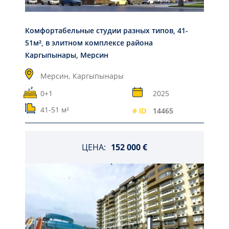
Комфортабельные студии разных типов, 41-
51м², в элитном комплексе района
Каргыпынары, Мерсин
Мерсин,
Каргыпынары
0+1
2025
41-51 м²
# ID
14465
ЦЕНА:
152 000 €