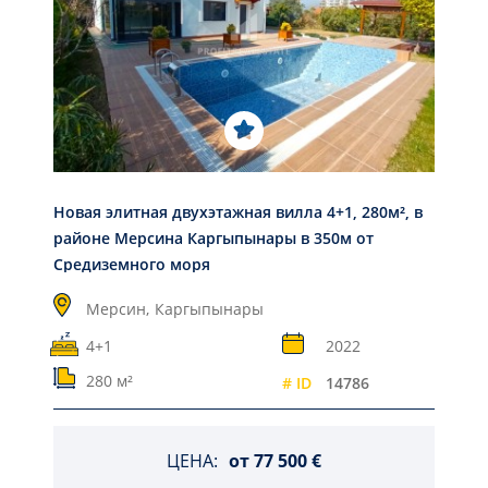
Новая элитная двухэтажная вилла 4+1, 280м², в
районе Мерсина Каргыпынары в 350м от
Средиземного моря
Мерсин,
Каргыпынары
4+1
2022
280 м²
# ID
14786
ЦЕНА:
от
77 500 €