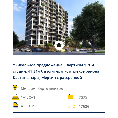
Уникальное предложение! Квартиры 1+1 и
студии, 41-51м², в элитном комплексе района
Каргыпынары, Мерсин с рассрочкой
Мерсин,
Каргыпынары
1+1, 0+1
2025
41-51 м²
# ID
17626