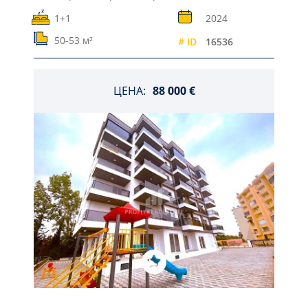
1+1
2024
50-53 м²
# ID
16536
ЦЕНА:
88 000 €