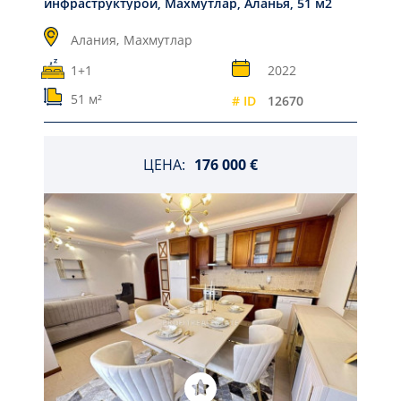
инфраструктурой, Махмутлар, Аланья, 51 м2
Алания,
Махмутлар
1+1
2022
51 м²
# ID
12670
ЦЕНА:
176 000 €