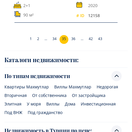
2+1
2020
90 м²
# ID
12158
1
2
...
34
35
36
...
42
43
Каталоги недвижимости:
По типам недвижимости
Квартиры Махмутлар
Виллы Махмутлар
Недорогая
Вторичная
От собственника
От застройщика
Элитная
У моря
Виллы
Дома
Инвестиционная
Под ВНЖ
Под гражданство
Недвижимость в Турции по цене: