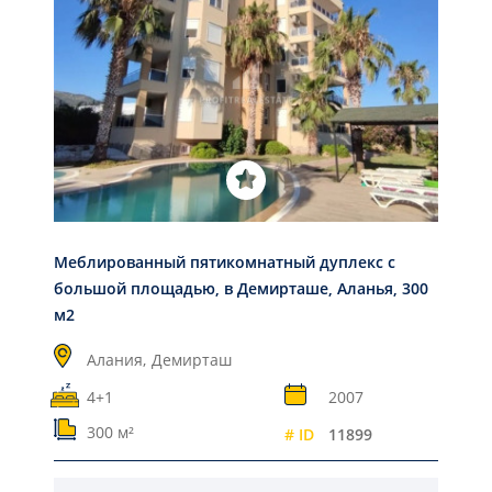
Меблированный пятикомнатный дуплекс с
большой площадью, в Демирташе, Аланья, 300
м2
Алания,
Демирташ
4+1
2007
300 м²
# ID
11899