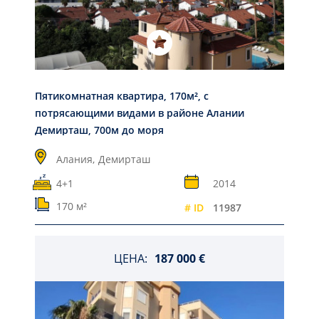
Пятикомнатная квартира, 170м², с
потрясающими видами в районе Алании
Демирташ, 700м до моря
Алания,
Демирташ
4+1
2014
170 м²
# ID
11987
ЦЕНА:
187 000 €