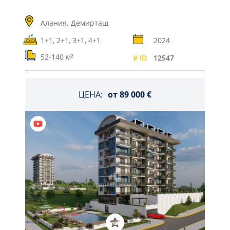
Алания,
Демирташ
1+1, 2+1, 3+1, 4+1
2024
52-140 м²
# ID
12547
ЦЕНА:
от
89 000 €