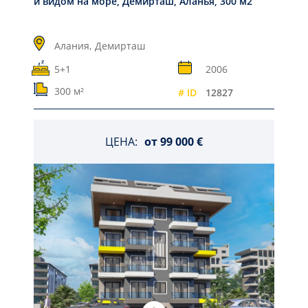
и видом на море, Демирташ, Аланья, 300 м2
Алания,
Демирташ
5+1
2006
300 м²
# ID
12827
ЦЕНА:
от
99 000 €