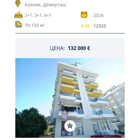
Алания,
Демирташ
2+1, 3+1, 4+1
2024
70-150 м²
# ID
12333
ЦЕНА:
132 000 €